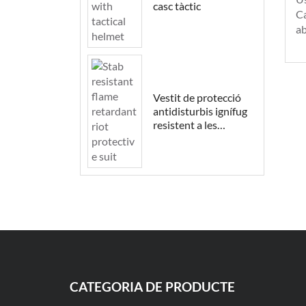
casc tàctic
Ca
ab
Vestit de protecció
antidisturbis ignífug
resistent a les
punyalades
CATEGORIA DE PRODUCTE