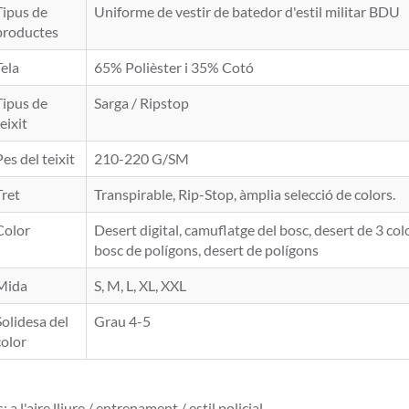
Tipus de
Uniforme de vestir de batedor d'estil militar BDU
productes
Tela
65% Polièster i 35% Cotó
Tipus de
Sarga / Ripstop
eixit
Pes del teixit
210-220 G/SM
Tret
Transpirable, Rip-Stop, àmplia selecció de colors.
Color
Desert digital, camuflatge del bosc, desert de 3 color
bosc de polígons, desert de polígons
Mida
S, M, L, XL, XXL
Solidesa del
Grau 4-5
color
: a l'aire lliure / entrenament / estil policial