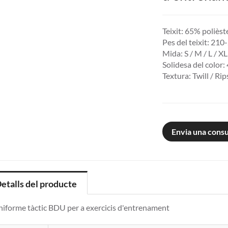
Teixit: 65% poliès
Pes del teixit: 21
Mida: S / M / L / X
Solidesa del color:
Textura: Twill / Ri
Envia una consu
etalls del producte
iforme tàctic BDU per a exercicis d'entrenament