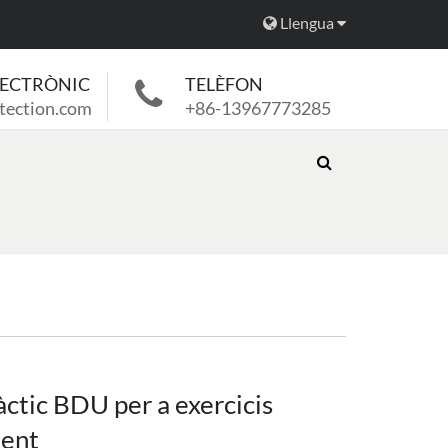
Llengua
LECTRÒNIC
TELÈFON
tection.com
+86-13967773285
ctic BDU per a exercicis
ment