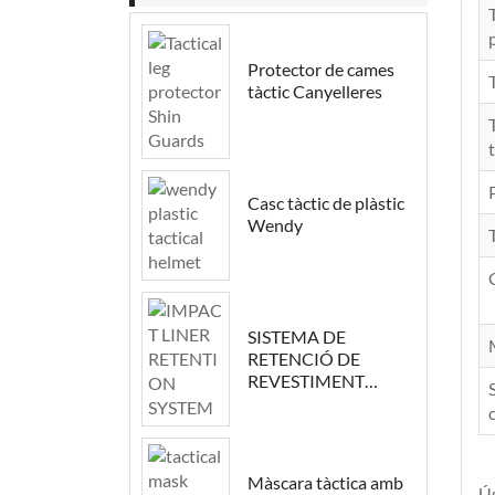
Protector de cames
tàctic Canyelleres
t
Casc tàctic de plàstic
Wendy
SISTEMA DE
RETENCIÓ DE
REVESTIMENT
D'IMPACTE
Màscara tàctica amb
Ús