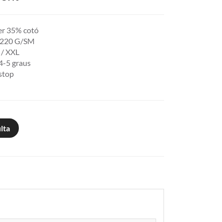
ter 35% cotó
0-220 G/SM
L / XXL
 4-5 graus
pstop
lta