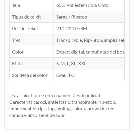
Tela
65% Polièster i 35% Cotó
Tipus de teixit
Sarga / Ripstop
Pes del teixit
210-220 G/SM
Tret
Transpirable, Rip-Stop, àmplia selecció
Color
Desert digital, camuflatge del bosc, des
Mida
S, M, L, XL, XXL
Solidesa del color
Grau 4-5
Ús: a l'aire lliure / entrenament / estil policial
Característica: oci, antiestàtic, transpirable, rip-stop,
impermeable, rip-stop, ignífug, calor, a prova de fred,
còmode, absorbent de suor