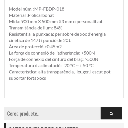
Model núm. :MP-FBDP-018
Material :P olicarbonat
Mida: 900 mm X 500 mm X3 mm o personalitzat
Transmitància de llum: 84%
Resistent a la punxada: per sobre de xoc d'energia
cinètica de 147J i punció de 20J.
Àrea de protecció >0,45m2
La força de connexió de l'adherència: >500N
Força de connexió del cinturó del braç: >500N
Temperatura d'aclimatació: -20 °C ~ + 50 °C
Característica: alta transparència, lleuger, l'escut pot
suportar forts xocs